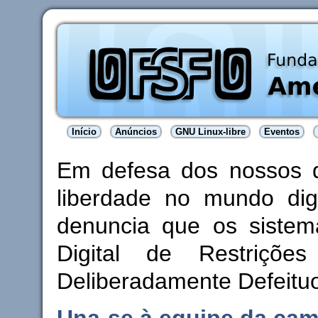
Início
Anúncios
GNU Linux-libre
Eventos
Em defesa dos nossos di
liberdade no mundo dig
denuncia que os siste
Digital de Restriçõ
Deliberadamente Defeitu
Una-se à equipe da ca