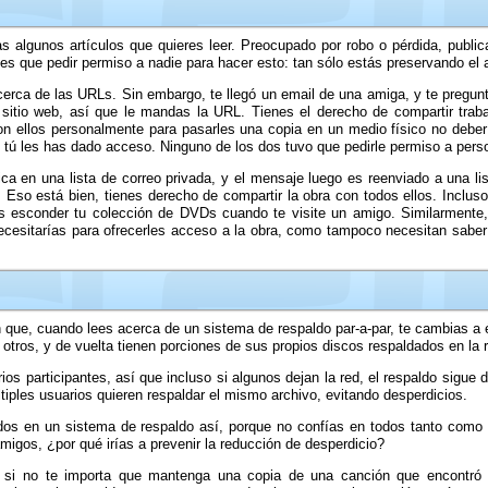
s algunos artículos que quieres leer. Preocupado por robo o pérdida, public
nes que pedir permiso a nadie para hacer esto: tan sólo estás preservando el 
acerca de las URLs. Sin embargo, te llegó un email de una amiga, y te pregunt
sitio web, así que le mandas la URL. Tienes el derecho de compartir traba
n ellos personalmente para pasarles una copia en un medio físico no deberí
ue tú les has dado acceso. Ninguno de los dos tuvo que pedirle permiso a pers
a en una lista de correo privada, y el mensaje luego es reenviado a una lis
 Eso está bien, tienes derecho de compartir la obra con todos ellos. Incluso 
as esconder tu colección de DVDs cuando te visite un amigo. Similarmente,
necesitarías para ofrecerles acceso a la obra, como tampoco necesitan saber
n que, cuando lees acerca de un sistema de respaldo par-a-par, te cambias a
 otros, y de vuelta tienen porciones de sus propios discos respaldados en la 
os participantes, así que incluso si algunos dejan la red, el respaldo sigue d
tiples usuarios quieren respaldar el mismo archivo, evitando desperdicios.
dos en un sistema de respaldo así, porque no confías en todos tanto como 
igos, ¿por qué irías a prevenir la reducción de desperdicio?
do si no te importa que mantenga una copia de una canción que encontró