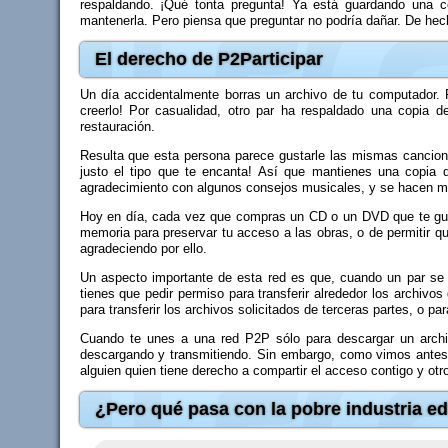
respaldando. ¡Qué tonta pregunta! Ya está guardando una 
mantenerla. Pero piensa que preguntar no podría dañar. De hec
El derecho de P2Participar
Un día accidentalmente borras un archivo de tu computador. P
creerlo! Por casualidad, otro par ha respaldado una copia d
restauración.
Resulta que esta persona parece gustarle las mismas cancion
justo el tipo que te encanta! Así que mantienes una copia
agradecimiento con algunos consejos musicales, y se hacen 
Hoy en día, cada vez que compras un CD o un DVD que te gust
memoria para preservar tu acceso a las obras, o de permitir 
agradeciendo por ello.
Un aspecto importante de esta red es que, cuando un par se v
tienes que pedir permiso para transferir alrededor los archivo
para transferir los archivos solicitados de terceras partes, o pa
Cuando te unes a una red P2P sólo para descargar un archiv
descargando y transmitiendo. Sin embargo, como vimos antes, 
alguien quien tiene derecho a compartir el acceso contigo y otr
¿Pero qué pasa con la pobre industria edi