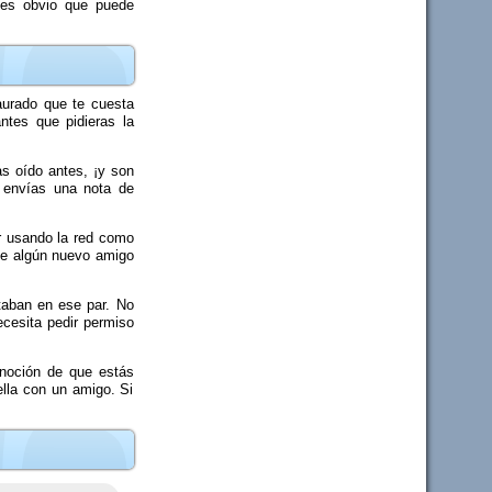
 es obvio que puede
aurado que te cuesta
ntes que pidieras la
s oído antes, ¡y son
 envías una nota de
r usando la red como
 de algún nuevo amigo
taban en ese par. No
ecesita pedir permiso
 noción de que estás
ella con un amigo. Si