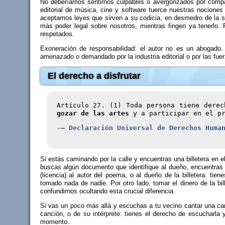
No deberíamos sentirnos culpables o avergonzados por compart
editorial de música, cine y software tuerce nuestras nocione
aceptamos leyes que sirven a su codicia, en desmedro de la 
más poder legal sobre nosotros, mientras fingen ya tenerlo.
respetados.
Exoneración de responsabilidad: el autor no es un abogado.
amenazado o demandado por la industria editorial o por las fuer
El derecho a disfrutar
Artículo 27. (1) Toda persona tiene dere
gozar de las artes
y a participar en el pr
-–
Declaración Universal de Derechos Huma
Si estás caminando por la calle y encuentras una billetera en e
buscas algún documento que identifique al dueño, encuentras 
(licencia) al autor del poema, o al dueño de la billetera: ti
tomado nada de nadie. Por otro lado, tomar el dinero de la bille
confundirnos ocultando esta crucial diferencia.
Si vas un poco más allá y escuchas a tu vecino cantar una canc
canción, o de su intérprete: tienes el derecho de escucharla 
momento.