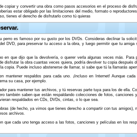
de copiar y convertir una obra como pasos accesorios en el proceso de disfrut
erías estar obligado por las limitaciones del medio, formato o reproductores 
o, tienes el derecho de disfrutarlo como tú quieras
servar.
perro es famoso por su gusto por los DVDs. Consideras declinar la solicit
el DVD, para preservar tu acceso a la obra, y luego permitir que tu amiga 
po en que dijo que la devolvería, o querer verla algunas veces más. Para 
e disfrutar la obra cuantas veces quiera, podría devolver tu copia después 
la copia. Puede incluso abstenerse de llamar, si sabe que tú la llamarás apen
en mantener respaldos para cada uno. ¡Incluso en Internet! Aunque cada
uema su casa, por ejemplo.
or para mantener tus archivos, y tú reservas parte tuya para los de ella. Con
ero también saben que están respaldando colecciones de fotos, canciones y 
uvieran respaldados en CDs, DVDs, cintas, o lo que sea.
obras (de hecho, ya vimos que tienes derecho a compartir con tus amigos), n
esos archivos.
en que cada uno tenga acceso a las fotos, canciones y películas en los res