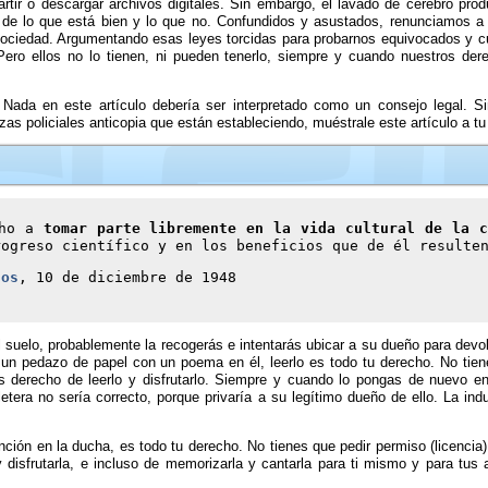
ir o descargar archivos digitales. Sin embargo, el lavado de cerebro produ
s de lo que está bien y lo que no. Confundidos y asustados, renunciamos a
sociedad. Argumentando esas leyes torcidas para probarnos equivocados y c
 Pero ellos no lo tienen, ni pueden tenerlo, siempre y cuando nuestros d
 Nada en este artículo debería ser interpretado como un consejo legal. S
zas policiales anticopia que están estableciendo, muéstrale este artículo a t
cho a
tomar parte libremente en la vida cultural de la c
ogreso científico y en los beneficios que de él resulte
nos
, 10 de diciembre de 1948
l suelo, probablemente la recogerás e intentarás ubicar a su dueño para devol
un pedazo de papel con un poema en él, leerlo es todo tu derecho. No tien
enes derecho de leerlo y disfrutarlo. Siempre y cuando lo pongas de nuevo e
tera no sería correcto, porque privaría a su legítimo dueño de ello. La indus
ión en la ducha, es todo tu derecho. No tienes que pedir permiso (licencia)
y disfrutarla, e incluso de memorizarla y cantarla para ti mismo y para tus