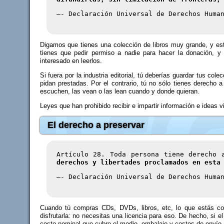
–- Declaración Universal de Derechos Huma
Digamos que tienes una colección de libros muy grande, y est
tienes que pedir permiso a nadie para hacer la donación, y l
interesado en leerlos.
Si fuera por la industria editorial, tú deberías guardar tus co
pidan prestadas. Por el contrario, tú no sólo tienes derecho a
escuchen, las vean o las lean cuando y donde quieran.
Leyes que han prohibido recibir e impartir información e ideas
El derecho a preservar
Artículo 28. Toda persona tiene derecho
derechos y libertades proclamados en esta
–- Declaración Universal de Derechos Huma
Cuando tú compras CDs, DVDs, libros, etc, lo que estás co
disfrutarla: no necesitas una licencia para eso. De hecho, si 
costo nominal que cubre el medio, embalaje y costos de envío,