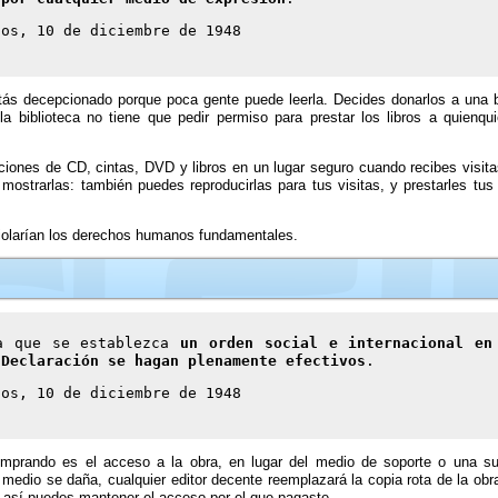
nos, 10 de diciembre de 1948
ás decepcionado porque poca gente puede leerla. Decides donarlos a una bi
a biblioteca no tiene que pedir permiso para prestar los libros a quienqu
lecciones de CD, cintas, DVD y libros en un lugar seguro cuando recibes visita
 mostrarlas: también puedes reproducirlas para tus visitas, y prestarles tus
 violarían los derechos humanos fundamentales.
 a que se establezca
un orden social e internacional en
 Declaración se hagan plenamente efectivos
.
nos, 10 de diciembre de 1948
mprando es el acceso a la obra, en lugar del medio de soporte o una su
el medio se daña, cualquier editor decente reemplazará la copia rota de la ob
 así puedes mantener el acceso por el que pagaste.