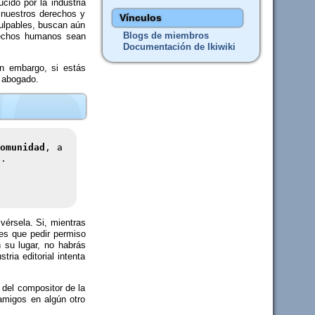
cido por la industria
 nuestros derechos y
Vínculos
ulpables, buscan aún
Blogs de miembros
erechos humanos sean
Documentación de Ikiwiki
in embargo, si estás
u abogado.
omunidad
, a
n.
vérsela. Si, mientras
es que pedir permiso
n su lugar, no habrás
tria editorial intenta
 del compositor de la
 amigos en algún otro