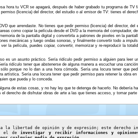
sa hora tu VCR se apagará, después de haber grabado tu programa de TV fa
permiso (licencia) del director, del estudio o al emisor de TV: tienes el derec
VD que arrendaste. No tienes que pedir permiso (licencia) del director, del es
 tareas como copiar la película desde el DVD a la memoria del computador, desc
 memoria de la pantalla digital y convertirla a patrones de pixeles en la panta
braciones mecánicas y luego ondas sonoras, y finalmente convertir todo a impul
 la película, puedes copiar, convertir, memorizar y re-reproducir la totalid
eso es un asunto práctico. Sería ridículo pedir permiso a alguien para leer 
 Sería ridículo tener que abstenerse de alguna manera a escuchar una canció
V sólo porque no lo dan a una hora cómoda. Sería una locura tener que ped
a artística. Sería una locura tener que pedir permiso para retener la obra en
guien que pueda y lo conceda.
lguna de estas cosas, y no hay ley que te detenga de hacerlo. No debería ha
el derecho de disfrutar obras de arte a las que tienes acceso, y tomar parte d
.
 a la libertad de opinión y de expresión; este derecho i
s, el de
investigar y recibir informaciones y opinion
 por cualquier medio de expresión
.