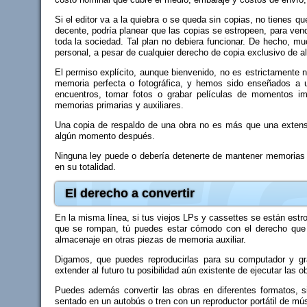
Si el editor va a la quiebra o se queda sin copias, no tienes qu
decente, podría planear que las copias se estropeen, para ven
toda la sociedad. Tal plan no debiera funcionar. De hecho, mu
personal, a pesar de cualquier derecho de copia exclusivo de al
El permiso explícito, aunque bienvenido, no es estrictamente 
memoria perfecta o fotográfica, y hemos sido enseñados a u
encuentros, tomar fotos o grabar películas de momentos i
memorias primarias y auxiliares.
Una copia de respaldo de una obra no es más que una extensió
algún momento después.
Ninguna ley puede o debería detenerte de mantener memorias y 
en su totalidad.
El derecho a convertir
En la misma línea, si tus viejos LPs y cassettes se están est
que se rompan, tú puedes estar cómodo con el derecho que ti
almacenaje en otras piezas de memoria auxiliar.
Digamos, que puedes reproducirlas para su computador y grab
extender al futuro tu posibilidad aún existente de ejecutar las 
Puedes además convertir las obras en diferentes formatos, si
sentado en un autobús o tren con un reproductor portátil de mús