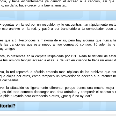
copia, y tiene evidentemente ya ganado el acceso a la canción, así que
ho, no daña: hace crecer una buena amistad.
reguntas en la red por un respaldo, ¡y lo encuentras tan rápidamente rest
e ese archivo en la red, y pasó a ser transferido a tu computador poco a
es que a ti. Reconoces la mayoría de ellas, pero hay algunas que nunca ha
 de las canciones que este nuevo amigo compartió contigo. Tú además le
muy amigos.
a, lo preservas en la carpeta respaldada por P2P. Nada te detiene de esta
que tus amigos tengan acceso a ellas. Y de vez en cuando te llega un email
a, la red reparará la pérdida creando más réplicas de los archivos que es
s que alojas por otros, como tampoco un proveedor de acceso a la Internet n
ra cachearlos.
o, la situación es ligeramente diferente, porque tienes una mucho mejor
es del todo correcto descargar una obra artística y compartir el acceso a 
os pide tu ayuda para extenderlo a otros, ¿por qué no ayudar?
torial?