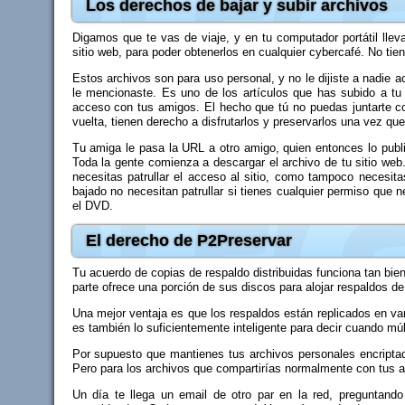
Los derechos de bajar y subir archivos
Digamos que te vas de viaje, y en tu computador portátil lleva
sitio web, para poder obtenerlos en cualquier cybercafé. No tie
Estos archivos son para uso personal, y no le dijiste a nadie 
le mencionaste. Es uno de los artículos que has subido a tu 
acceso con tus amigos. El hecho que tú no puedas juntarte co
vuelta, tienen derecho a disfrutarlos y preservarlos una vez q
Tu amiga le pasa la URL a otro amigo, quien entonces lo public
Toda la gente comienza a descargar el archivo de tu sitio web.
necesitas patrullar el acceso al sitio, como tampoco necesit
bajado no necesitan patrullar si tienes cualquier permiso que 
el DVD.
El derecho de P2Preservar
Tu acuerdo de copias de respaldo distribuidas funciona tan bie
parte ofrece una porción de sus discos para alojar respaldos de
Una mejor ventaja es que los respaldos están replicados en vari
es también lo suficientemente inteligente para decir cuando múl
Por supuesto que mantienes tus archivos personales encripta
Pero para los archivos que compartirías normalmente con tus am
Un día te llega un email de otro par en la red, preguntan