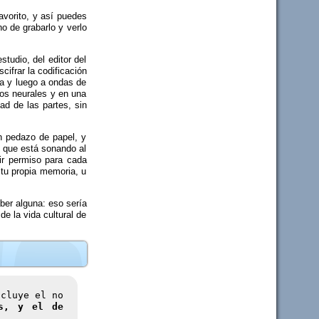
vorito, y así puedes
ho de grabarlo y verlo
tudio, del editor del
ifrar la codificación
lla y luego a ondas de
sos neurales y en una
ad de las partes, sin
un pedazo de papel, y
n que está sonando al
ir permiso para cada
 tu propia memoria, u
ber alguna: eso sería
e la vida cultural de
ncluye el no
es, y el de