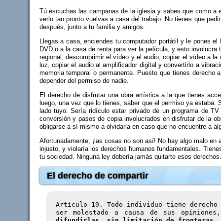
Tú escuchas las campanas de la iglesia y sabes que como a e
verlo tan pronto vuelvas a casa del trabajo. No tienes que pedir 
después, junto a tu familia y amigos.
Llegas a casa, enciendes tu computador portátil y le pones el D
DVD o a la casa de renta para ver la película, y esto involucra
regional, descomprimir el vídeo y el audio, copiar el vídeo a la
luz, copiar el audio al amplificador digital y convertirlo a vi
memoria temporal o permanente. Puesto que tienes derecho a ver
depender del permiso de nadie.
El derecho de disfrutar una obra artística a la que tienes acc
luego, una vez que lo tienes, saber que el permiso ya estaba.
lado tuyo. Sería ridículo estar privado de un programa de T
conversión y pasos de copia involucrados en disfrutar de la obr
obligarse a sí mismo a olvidarla en caso que no encuentre a al
Afortunadamente, ¡las cosas no son así! No hay algo malo en a
injusto, y violaría los derechos humanos fundamentales. Tienes 
tu sociedad. Ninguna ley debería jamás quitarte esos derechos
El derecho de compartir
Artículo 19. Todo individuo tiene derecho
ser molestado a causa de sus opinione
difundirlas, sin limitación de fronteras,