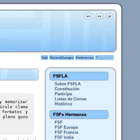
en
es
pt
Edit
RecentChanges
Preferences
?
Discussion
FSFLA
Sobre FSFLA
Constitución
Participa
Listas de Correo
y memorizar
Histórico
ículo clama
 formatos y
FSFs Hermanas
l pleno gozo
FSF
FSF Europa
FSF Francia
FSF India