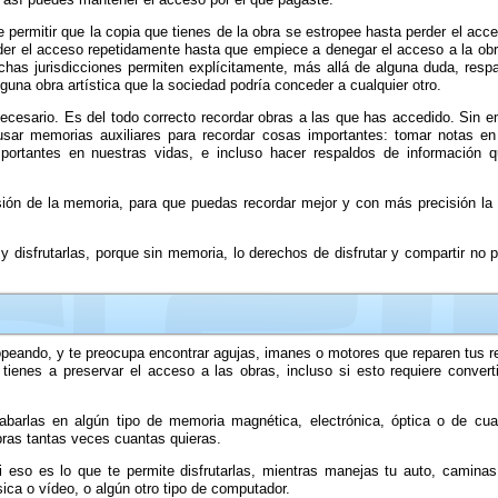
e permitir que la copia que tienes de la obra se estropee hasta perder el acce
der el acceso repetidamente hasta que empiece a denegar el acceso a la obr
chas jurisdicciones permiten explícitamente, más allá de alguna duda, resp
guna obra artística que la sociedad podría conceder a cualquier otro.
necesario. Es del todo correcto recordar obras a las que has accedido. Sin 
sar memorias auxiliares para recordar cosas importantes: tomar notas en
mportantes en nuestras vidas, e incluso hacer respaldos de información
n de la memoria, para que puedas recordar mejor y con más precisión la ob
disfrutarlas, porque sin memoria, lo derechos de disfrutar y compartir no 
ropeando, y te preocupa encontrar agujas, imanes o motores que reparen tus 
enes a preservar el acceso a las obras, incluso si esto requiere converti
arlas en algún tipo de memoria magnética, electrónica, óptica o de cualq
obras tantas veces cuantas quieras.
 eso es lo que te permite disfrutarlas, mientras manejas tu auto, caminas 
ica o vídeo, o algún otro tipo de computador.