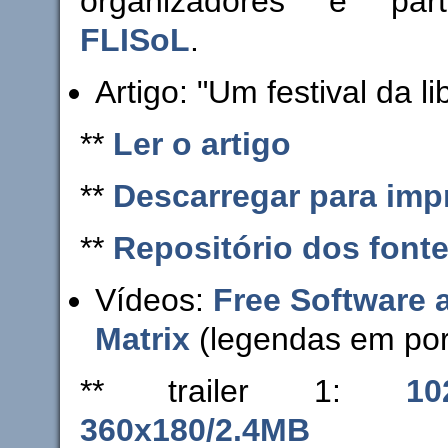
organizadores e part
FLISoL
.
Artigo: "Um festival da l
**
Ler o artigo
**
Descarregar para imp
**
Repositório dos font
Vídeos:
Free Software 
Matrix
(legendas em por
** trailer 1:
10
360x180/2.4MB