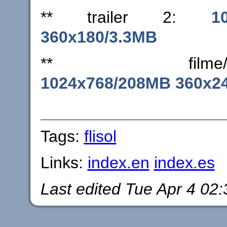
** trailer 2:
1
360x180/3.3MB
** filme/apres
1024x768/208MB
360x2
Tags:
flisol
Links:
index.en
index.es
Last edited
Tue Apr 4 02: