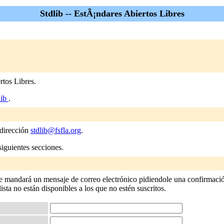
Stdlib -- EstÃ¡ndares Abiertos Libres
rtos Libres.
lib
.
 dirección
stdlib@fsfla.org
.
siguientes secciones.
 le mandará un mensaje de correo electrónico pidiendole una confirmación
 lista no están disponibles a los que no estén suscritos.